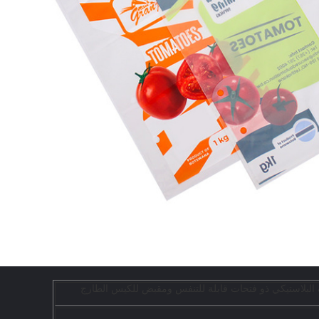
ف البلاستيكي ذو فتحات قابلة للتنفس ومقبض للكيس الطازج