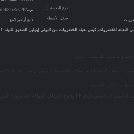
نوع البلاستيك:
بوب/EXPE/VMPET/EXPE/S-CPP
صقل الأسطح:
ضروات
لامع أو غير لامع
كيس تعبئة الخضروات من البولي إيثيلين الصديق للبيئة
1 كيلوغرام من أكياس تعبئة الخضروات
,
,
للتنفس، تستخدم أساسا لتعبئة الفواكه والخضروات، يمكن أن تمدد وقت الطازجة 
ت الطازجة أكياس البلاستيك
ار PE واضح الشفاف الفواكه الخضروات كيس