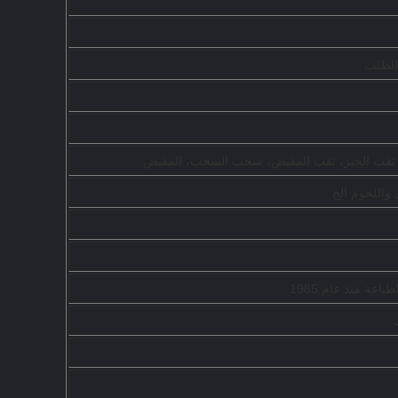
، ثقب الخبز، ثقب المقبض، سحب السحب، المقبض
واللحوم الخ
عة منذ عام 1985