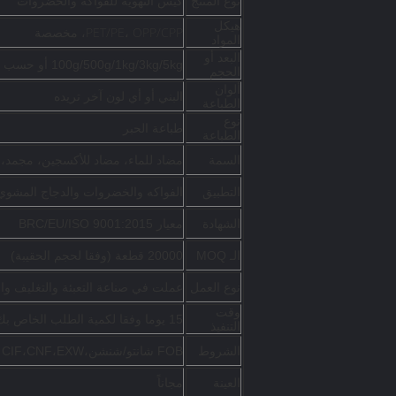
نوع المنتج
كيس التهوية للفواكه والخضروات
هيكل
PET/PE، OPP/CPP، مخصصة
المواد
البعد أو
100g/500g/1kg/3kg/5kg أو حسب الطلب
الحجم
ألوان
البني أو أي لون آخر تريده
الطباعة
نوع
طباعة الحبر
الطباعة
مضاد للماء، مضاد للأكسجين، مجمد
السمة
التطبيق
الفواكه والخضروات والدجاج المشوي 
الشهادة
معيار BRC/EU/ISO 9001:2015
الـ MOQ
20000 قطعة (وفقا لحجم الحقيبة)
نوع العمل
عملت في صناعة التعبئة والتغليف والطبا
وقت
15 يوما وفقا لكمية الطلب الخاص بك
التنفيذ
الشروط
FOB شانتو/شنشن،CIF،CNF،EXW
العينة
مجاناً