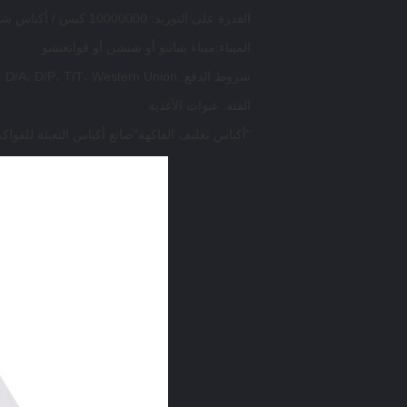
القدرة على التوريد: 10000000 كيس / أكياس شهرياً
الميناء:ميناء شانتو أو شنشن أو قوانغتشو
شروط الدفع: L/C، D/A، D/P، T/T، Western Union
الفئة: عبوات الأغذية
صانع أكياس التعبئة للفوا
"أكياس تغليف الفاكهة"