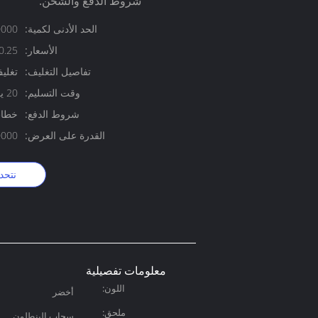
شروط الدفع والشحن:
الحد الأدنى لكمية:
20000 ق
الأسعار:
er piece
تفاصيل التغليف:
تغلي
وقت التسليم:
20 يوم
شروط الدفع:
خطاب
القدرة على العرض:
10000000 ق
نتحد
معلومات تفصيلية
اللون:
أخضر
ملحق:
سحاب البنطلون