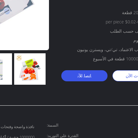
طعة
$0.02-0.25 p
ف حسب الطلب
 الاعتماد، تي/تي، ويسترن يونيون
طعة في الأسبوع
ث الآن
ﺎﺘﺼﻟ ﺍﻶﻧ
السمة:
نافذة واضحة وفتحات 
القدرة على التوريد:
1000000 حقيبة / أكياس في الأسبوع