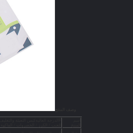
وصف المنتج
الدرجة العالية
كيس التعبئة والتغلي
اسم
F
للعنب / الكرز / الخضروات / الفاكهة
المنتج