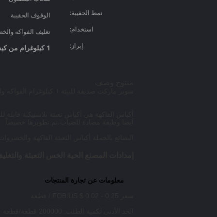
نمط الحقيبة:
الوقوف الحقيبة
استخدام:
تغليف الفواكه والخ
إبراز:
1 كيلوغرام من كيس التعبئة للخضروات
منتوج وصف
سوبر ماركت صديقة للبيئة 1 كيلوغرام الفواكه والخضروات كيس البلاستيك PE كيس
أكياس الفاكهة هي أكياس تعبئة بلاستيكية قابلة 
أيضا وظيفة مضادة للضباب،تم تطويرها خصيصاً.
البضائع بالجملة أكياس التعبئة الفاكهة والخضروا
إمدادات المصنع الحية الخس التعبئة والتغليف التصميم المخصص شع
معلومات عن تجارة المنتجات
سعر FOB:US $ 0.02 - 0.25 / قطعة
الحد الأدنى لكمية الطلب: 200000 قطعة/قطعة