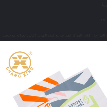
كه الطازجة، أكياس الفواكه الطازجة مع فتحة التهوية، أكياس الفواكه مع سحب