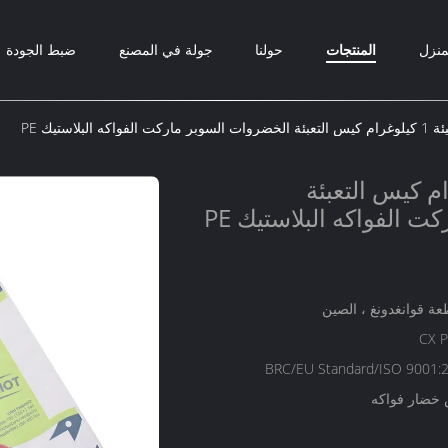
منزل
المنتجات
حولنا
جولة في المصنع
ضبط الجودة
لفواكه البلاستيك PE
 1 كيلوغرام كيس التعبئة
 الفواكه البلاستيك PE
عة قوانغدونغ ، الصين
CX 
BRC/EU Standard/ISO 9001:
خضار فواكه