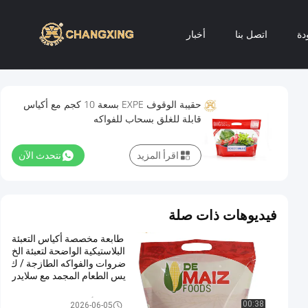
دة
اتصل بنا
أخبار
حقيبة الوقوف EXPE بسعة 10 كجم مع أكياس
قابلة للغلق بسحاب للفواكه
اقرأ المزيد
نتحدث الآن
فيديوهات ذات صلة
طابعة مخصصة أكياس التعبئة
البلاستيكية الواضحة لتعبئة الخ
ضروات والفواكه الطازجة / ك
يس الطعام المجمد مع سلايدر
زيب
أكياس تغليف الخضروات
00:38
2026-06-05