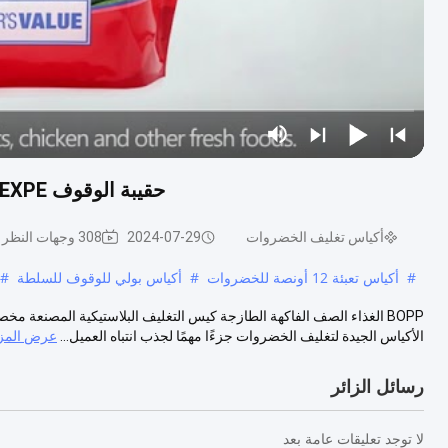
حقيبة الوقوف EXPE بسعة 10 كجم مع أكياس قابلة للغلق بسحاب للفواكه
أكياس تغليف الخضروات
2024-07-29
308 وجهات النظر
#
أكياس تعبئة 12 أونصة للخضروات
#
أكياس بولي للوقوف للسلطة
#
BOPP الغذاء الصف الفاكهة الطازجة كيس التغليف البلاستيكية المصنعة م
الأكياس الجيدة لتغليف الخضروات جزءًا مهمًا لجذب انتباه العميل...
عرض المزي
رسائل الزائر
لا توجد تعليقات عامة بعد