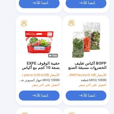
ﺎﺘﺼﻟ ﺍﻶﻧ
ﺎﺘﺼﻟ ﺍﻶﻧ
BOPP أكياس تغليف
حقيبة الوقوف EXPE
الخضروات مسبقة الصنع
بسعة 10 كجم مع أكياس
مقابل أكياس مغلفة Cpp
قابلة للغلق بسحاب
الأسعار:
$0.10/Pieces 10000-99999 Pieces
الأسعار:
$0.03-0.05 per piece
الجانبية مجمعة الوقوف
للفواكه
10000 قطعة
MOQ:
10000 جهاز كمبيوتر شخصى
MOQ:
الحقيبة
أحصل على آخر سعر
أحصل على آخر سعر
ﺎﺘﺼﻟ ﺍﻶﻧ
ﺎﺘﺼﻟ ﺍﻶﻧ