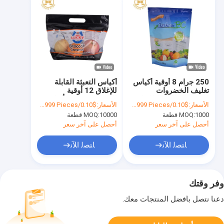
250 جرام 8 أوقية أكياس
أكياس التعبئة القابلة
تغليف الخضروات
للإغلاق 12 أوقية
Ziplockk القابلة للإغلاق
للخضروات CPP أكياس
الأسعار:
$0.10/Pieces 1000-99999 Pieces
الأسعار:
$0.10/Pieces 10000-99999 Pieces
بلاستيكية شفافة مع ثقوب
1000 قطعة
MOQ:
10000 قطعة
MOQ:
أحصل على آخر سعر
أحصل على آخر سعر
ﺎﺘﺼﻟ ﺍﻶﻧ
ﺎﺘﺼﻟ ﺍﻶﻧ
وفر وقتك
دعنا نتصل بأفضل المنتجات معك.