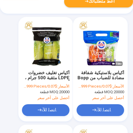
أعط متطلباتك
أكياس بلاستيكية شفافة
أكياس تغليف خضروات
مضادة للضباب من Bopp
LDPE مثقبة 500 جرام ،
LDPE لتغليف الخضروات
أكياس بولي بولي إيثيلين
الأسعار:
$0.07/Pieces 20000-99999 Pieces
الأسعار:
$0.07/Pieces 20000-99999 Pieces
مع ثقوب
20000 قطعة
MOQ:
20000 قطعة
MOQ:
أحصل على آخر سعر
أحصل على آخر سعر
ﺎﺘﺼﻟ ﺍﻶﻧ
ﺎﺘﺼﻟ ﺍﻶﻧ