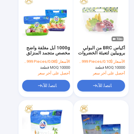
أكياس BRC من البولي
1000g أبل مغلفة واضح
بروبيلين لتعبئة الخضروات
مخصص متجمد المنزلق
متعددة الطبقات Antifog
Reclosable حقيبة
الأسعار:
$0.10/Pieces 10000-99999 Pieces
الأسعار:
$0.08/Pieces 10000-99999 Pieces
OPP للفواكه
أكياس البلاستيك زيبر
10000 قطعة
MOQ:
10000 قطعة
MOQ:
أحصل على آخر سعر
أحصل على آخر سعر
ﺎﺘﺼﻟ ﺍﻶﻧ
ﺎﺘﺼﻟ ﺍﻶﻧ
المنزل
المنتجات
حولنا