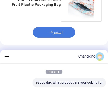
Fruit Plastic Packaging Bag
Custom مطبوعة
استمر
المنتجات الموصى بها
Changxing
8:15 PM
Good day, what product are you looking for?
طابعة مخصصة أكياس
أكياس تغليف الخضروات
أكياس تجميد بلاس
التعبئة البلاستيكية
البلاستيكية من مادة
شفافة من الشرك