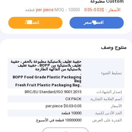
Custom مطبوعة
الأسعار：$0.03-0.05 per piece
MOQ：10000 قطعة
افضل سعر
ﺎﺘﺼﻟ ﺍﻶﻧ
منتوج وصف
حقيبة تغليف بلاستيكية مطبوعة بالحفر ، حقيبة
تغليف بلاستيكية من BOPP ، حقيبة تغليف
بلاستيكية من الفاكهة الطازجة
تسليط الضوء
,
BOPP Food Grade Plastic Packaging
Bag
,
Fresh Fruit Plastic Packaging Bag
إصدار الشهادات
BRC/EU Standard/ISO 9001:2015
اسم العلامة التجارية
CX PACK
الأسعار
$0.03-0.05 per piece
الحد الأدنى لكمية
10000 قطعة
القدرة على العرض
10000000 قطعة في الأسبوع