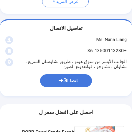
عرض المزيد
تفاصيل الاتصال
Ms. Nana Liang
+86-13500113280
الجانب الأيسر من سوق هوتو ، طريق تشاوشان السريع ،
تشاوان ، تشاوجو ، قوانغدونغ الصين
ﺎﺘﺼﻟ ﺍﻶﻧ
احصل على افضل سعر ل
BOPP Food Grade Fresh