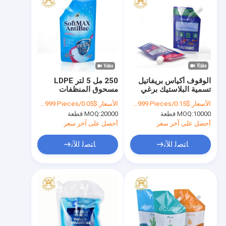
الوقوف أكياس بريفاتيل
250 مل 5 لتر LDPE
تسمية البلاستيك برغي
مسحوق المنظفات
غطاء صنبور للسائل
السائلة كيس التغليف مع
الأسعار:
$0.15/Pieces 10000-99999 Pieces
الأسعار:
$0.05/Pieces 20000-99999 Pieces
صنبور
10000 قطعة
MOQ:
20000 قطعة
MOQ:
أحصل على آخر سعر
أحصل على آخر سعر
ﺎﺘﺼﻟ ﺍﻶﻧ
ﺎﺘﺼﻟ ﺍﻶﻧ
المنزل
المنتجات
حولنا