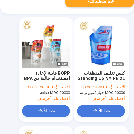
أعط متطلباتك
كيس تغليف المنظفات
BOPP قابلة لإعادة
Standing Up NY PE 2L
الاستخدام خالية من BPA
لمنتج العناية الشخصية
تغليف المنظفات الحقيبة
الأسعار:
$0.02-0.25 per piece
الأسعار:
$0.12/Pieces 20000-99999 Pieces
1kg
المخصصة المطبوعة
20000 جهاز كمبيوتر شخصى
MOQ:
20000 قطعة
MOQ:
الوقوف الحقائب
أحصل على آخر سعر
أحصل على آخر سعر
ﺎﺘﺼﻟ ﺍﻶﻧ
ﺎﺘﺼﻟ ﺍﻶﻧ