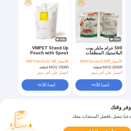
500 جرام مايلر بوب
VMPET Stand Up
البلاستيك المنظفات
Pouch with Spout
التعبئة والتغليف الحقيبة
Packaging 300ml
الأسعار:
$0.05/Pieces 20000-99999 Pieces
الأسعار:
$0.14/Pieces 10000-99999 Pieces
مبيدات الآفات الزراعية
الصابون المرنة التعبئة
20000 قطعة
MOQ:
10000 قطعة
MOQ:
شفافة
والتغليف الأكياس
البلاستيكية
أحصل على آخر سعر
أحصل على آخر سعر
ﺎﺘﺼﻟ ﺍﻶﻧ
ﺎﺘﺼﻟ ﺍﻶﻧ
وفر وقتك
دعنا نتصل بأفضل المنتجات معك.