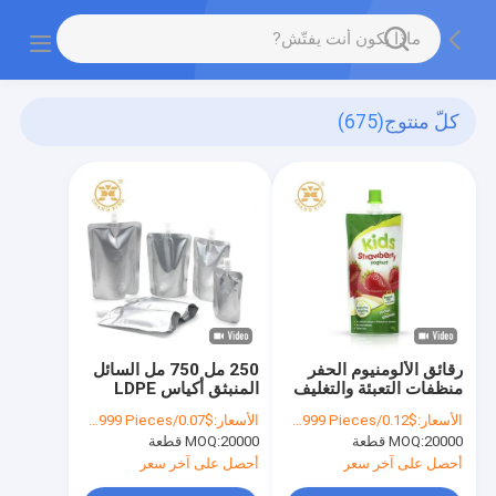
كلّ منتوج
(675)
رقائق الألومنيوم الحفر
250 مل 750 مل السائل
منظفات التعبئة والتغليف
المنبثق أكياس LDPE
الحقيبة VMPET عصير
ضغط زبدة الفول
الأسعار:
$0.12/Pieces 10000-99999 Pieces
الأسعار:
$0.07/Pieces 20000-99999 Pieces
الفاكهة التعبئة والتغليف
السوداني
20000 قطعة
MOQ:
20000 قطعة
MOQ:
أحصل على آخر سعر
أحصل على آخر سعر