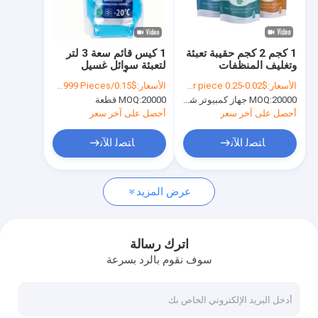
جولة في المصنع
مراقبة الجودة
1 كجم 2 كجم حقيبة تعبئة
1 كيس قائم سعة 3 لتر
وتغليف المنظفات
لتعبئة سوائل غسيل
اتصل بنا
المحمولة من البلاستيك
الزجاج الأمامي
الأسعار:
$0.02-0.25 per piece
الأسعار:
$0.15/Pieces 20000-199999 Pieces
20000 جهاز كمبيوتر شخصى
MOQ:
20000 قطعة
MOQ:
أخبار
أحصل على آخر سعر
أحصل على آخر سعر
الحالات
ﺎﺘﺼﻟ ﺍﻶﻧ
ﺎﺘﺼﻟ ﺍﻶﻧ
اطلب عرض أسعار
عرض المزيد
أكياس تغليف القهوة
اترك رسالة
سوف نقوم بالرد بسرعة
أكياس تغليف الوجبات الخفيفة
تغليف الدجاج المشوي