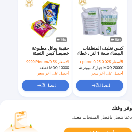
كيس تغليف المنظفات
حقيبة سائل مطبوعة
البيضاء سعة 1 لتر ، غطاء
خصيصاً كيس التعبئة
تغليف مسحوق الغسيل
البلاستيكي للمطهر
الأسعار:
$0.02-0.25 per piece
الأسعار:
$0.5/Pieces 30000-99999 Pieces
OEM
20000 جهاز كمبيوتر شخصى
MOQ:
10000 قطعة
MOQ:
أحصل على آخر سعر
أحصل على آخر سعر
ﺎﺘﺼﻟ ﺍﻶﻧ
ﺎﺘﺼﻟ ﺍﻶﻧ
وفر وقتك
دعنا نتصل بأفضل المنتجات معك.