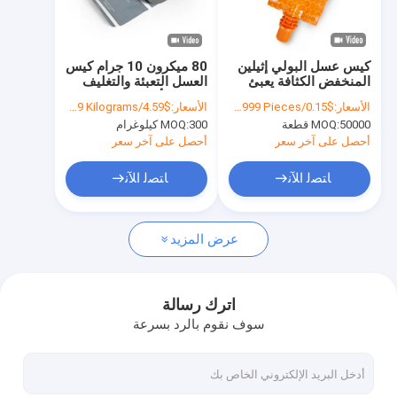
جولة في المصنع
مراقبة الجودة
كيس عسل البولي إثيلين
80 ميكرون 10 جرام كيس
المنخفض الكثافة يعبئ
العسل التعبئة والتغليف
اتصل بنا
مسحوق بروتين بنفايات
رقائق الألومنيوم لفة
الأسعار:
$0.15/Pieces 10000-99999 Pieces
الأسعار:
$4.59/Kilograms 300-499 Kilograms
500 جرام مع فوهة
التعبئة والتغليف
50000 قطعة
MOQ:
300 كيلوغرام
MOQ:
Stickpack
أخبار
أحصل على آخر سعر
أحصل على آخر سعر
الحالات
ﺎﺘﺼﻟ ﺍﻶﻧ
ﺎﺘﺼﻟ ﺍﻶﻧ
اطلب عرض أسعار
عرض المزيد
أكياس تغليف القهوة
اترك رسالة
سوف نقوم بالرد بسرعة
أكياس تغليف الوجبات الخفيفة
تغليف الدجاج المشوي