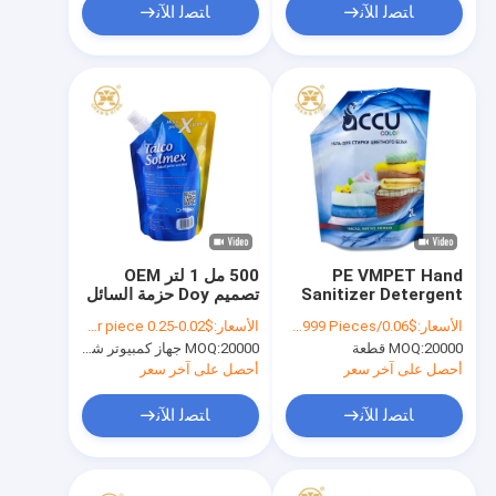
ﺎﺘﺼﻟ ﺍﻶﻧ
ﺎﺘﺼﻟ ﺍﻶﻧ
PE VMPET Hand
500 مل 1 لتر OEM
Sanitizer Detergent
تصميم Doy حزمة السائل
Packaging Pouch
المنظفات مسحوق التعبئة
الأسعار:
$0.06/Pieces 20000-99999 Pieces
الأسعار:
$0.02-0.25 per piece
Soap Packaging Bags
والتغليف الحقيبة
20000 قطعة
MOQ:
20000 جهاز كمبيوتر شخصى
MOQ:
ODM
أحصل على آخر سعر
أحصل على آخر سعر
ﺎﺘﺼﻟ ﺍﻶﻧ
ﺎﺘﺼﻟ ﺍﻶﻧ