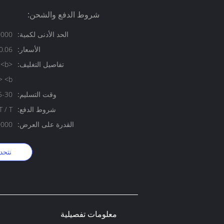
شروط الدفع والشحن:
الحد الأدنى لكمية:
20000 ق
الأسعار:
eces 20000-99999 Pieces
تفاصيل التغليف:
< <b
وقت التسليم:
15-30 يو
شروط الدفع:
/ C ، T / T
القدرة على العرض:
10000000 قطعة
نتحد
معلومات تفصيلية