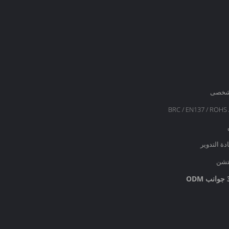
BRC / EN137 / ROHS 
ادة التدوير
نتشن