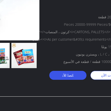
طعة
$0.06/Pi
<i>CARTONS, PALLETS</i> <b>كرتون ، المنصات</b><br>
i>As per customer&#39;s requirements</i>>حسب
مًا
L  ، ويسترن يونيون
 / قطعة في الأسبوع
ث الآن
ﺎﺘﺼﻟ ﺍﻶﻧ