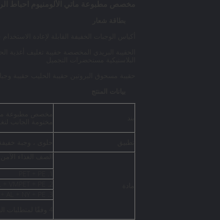
مخصص مطبوعة ماتي الألومنيوم احباط الرمز
بطاقة شعار
أكياس الوجبات الخفيفة القابلة لإعادة الاستخدام
الحقيبة البريدي المخصصة حقيبة تغليف أغذية الحيوا
البلاستيكية مستحضرات التجميل
حقيبة مسحوق البروتين حقيبة الحليب حقيبة وجبات 
بيانات المنتج
مخصص مطبوعة ماتي 
بند
مختومة الجانب لتغ
تطبيق
حلوى ، وجبة خفيفة ،
الصف الغذاء الآمن
1. PET + PE
2. PET + AL + VMPET + PE
مادة
3. PET + AL + NY + PE
4 وفقًا لمتطلبات العميل أو يوصي بالمواصفات