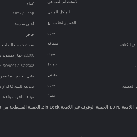
الاستخدام الصناعى:
غذاء
الهيكل المادي:
PET / AL / PE
الختم والتعامل مع:
أعلى سستة
ميزة:
حاجز
سماكة:
فض الكثافة
سمك حسب الطلب
موك:
20000 جهاز كمبيوتر شخصى
شهادة:
/ ISO9001 / ISO2008
مقاس:
تقبل الحجم المخصص
ميزة:
 الخفيفة
صديقة للبيئة قابلة لإع
ميناء:
ميناء شانتو ، ميناء ش
لامعة LDPE
الحقيبة الوقوف غير اللامعة Zip Lock
الحقيبة المسطحة من 3 جوانب ODM
,
,