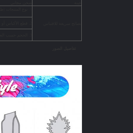
عينة
شحن مجاني
1. نوع المنتجات (طلب التغليف ، ما هي العبوة)
2. قطع الأكياس أو لفة الفيلم (سمك المادة)
نصائح سريعة للاقتباس
3. الحجم حسب العرض * الطول + مواصفات لوح التقوية السفلي / الجانبي
تفاصيل الصور