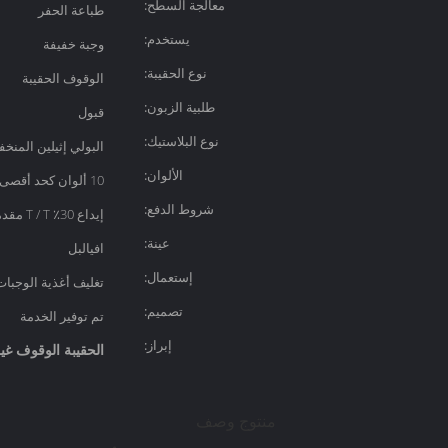
معالجة السطح:
طباعة الحفر
يستخدم:
وجبة خفيفة
نوع الحقيبة:
الوقوف الحقيبة
طلبية الزبون:
قبول
نوع البلاستيك:
البولي إثيلين المنخ
الألوان:
10 ألوان كحد أقصى
شروط الدفع:
إيداع 30٪ T / T مقدما
عينة:
افيالبل
إستعمال:
تغليف أغذية الوجبات
تصميم:
تم توفير الخدمة
إبراز:
الحقيبة الوقوف غير ال
منتوج وصف