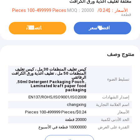
مغلفة تغليف أغذية ورق الكرافت
الأسعار：$0.24/Pieces 100-499999 Pieces
MOQ：20000
قطعة
افضل سعر
ﺎﺘﺼﻟ ﺍﻶﻧ
منتوج وصف
كيس تغليف المنظفات 30 مل ، كيس تغليف
المنظفات 50 مل ، تغليف أغذية ورق الكرافت
الرقائقي
تسليط الضوء
,
,
50ml Detergent Packaging Pouch
Laminated kraft paper food
packaging
إصدار الشهادات
EN137/ROHS/ISO9001/ISO2008
اسم العلامة التجارية
changxing
الأسعار
$0.24/Pieces 100-499999 Pieces
الحد الأدنى لكمية
20000 قطعة
القدرة على العرض
10000000 قطعة في الأسبوع