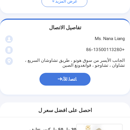
عرض المزيد
تفاصيل الاتصال
Ms. Nana Liang
+86-13500113280
الجانب الأيسر من سوق هوتو ، طريق تشاوشان السريع ،
تشاوان ، تشاوجو ، قوانغدونغ الصين
ﺎﺘﺼﻟ ﺍﻶﻧ
احصل على افضل سعر ل
30 مل 50 مل كيس تغليف