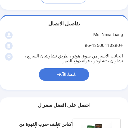
تفاصيل الاتصال
Ms. Nana Liang
+86-13500113280
الجانب الأيسر من سوق هوتو ، طريق تشاوشان السريع ،
تشاوان ، تشاوجو ، قوانغدونغ الصين
ﺎﺘﺼﻟ ﺍﻶﻧ
احصل على افضل سعر ل
أكياس تغليف حبوب القهوة من