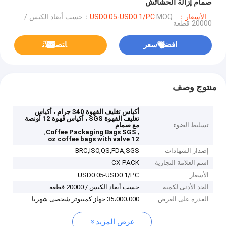
صمام إزالة الحشائش
الأسعار：USD0.05-USD0.1/PC
MOQ：حسب أبعاد الكيس /
20000 قطعة
افضل سعر
ﺎﺘﺼﻟ ﺍﻶﻧ
منتوج وصف
أكياس تغليف القهوة 340 جرام ، أكياس
تغليف القهوة SGS ، أكياس قهوة 12 أونصة
تسليط الضوء
مع صمام
,
,
Coffee Packaging Bags SGS
12 oz coffee bags with valve
إصدار الشهادات
BRC,ISO,QS,FDA,SGS
اسم العلامة التجارية
CX-PACK
الأسعار
USD0.05-USD0.1/PC
الحد الأدنى لكمية
حسب أبعاد الكيس / 20000 قطعة
القدرة على العرض
35،000،000 جهاز كمبيوتر شخصى شهريا
عرض المزيد